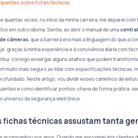
quentes sobre fichas técnicas
de quantas vezes, no início da minha carreira, me deparei com
tos em outro idioma. Sentia, ao abrir o manual de uma
central
t de câmeras
, que a barreira era mais a linguagem do que a c
je, graças à minha experiência e à convivência diária com te
ribui, consigo enxergar alguns atalhos que podem transforma
m muito mais seguro ao lidar com especificações técnicas,
ofundado. Neste artigo, vou dividir esses caminhos de leitur
uentes e como identificar pontos-chave de forma prática, 
o universo da segurança eletrônica.
s fichas técnicas assustam tanta ge
e acompanhou por anos. Quando me aproximei dos clientes d