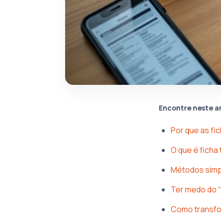
Encontre neste a
Por que as fi
O que é ficha 
Métodos simpl
Ter medo do “
Como transfor