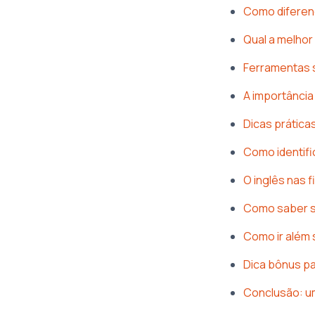
Como diferenc
Qual a melhor
Ferramentas s
A importância
Dicas práticas
Como identif
O inglês nas 
Como saber se
Como ir além 
Dica bônus pa
Conclusão: u