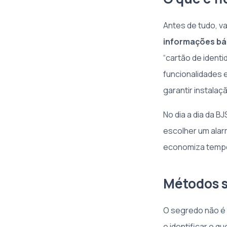
Antes de tudo, va
informações bás
“cartão de ident
funcionalidades e
garantir instala
No dia a dia da B
escolher um alarm
economiza temp
Métodos s
O segredo não é 
e identificar o 