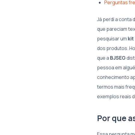
Perguntas fre
Já perdi a conta 
que pareciam tex
pesquisar um
ki
dos produtos. Ho
que a
BJSEG
dist
pessoa em algué
conhecimento apr
termos mais freq
exemplos reais d
Por que a
Essa pergunta m