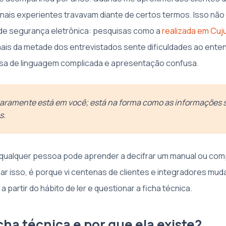
onais experientes travavam diante de certos termos. Isso nã
de segurança eletrônica: pesquisas como a
realizada em Cu
is da metade dos entrevistados sente dificuldades ao ente
usa de linguagem complicada e apresentação confusa.
aramente está em você; está na forma como as informações 
s.
o: qualquer pessoa pode aprender a decifrar um manual ou com
mar isso, é porque vi centenas de clientes e integradores mud
a partir do hábito de ler e questionar a ficha técnica.
cha técnica e por que ela existe?