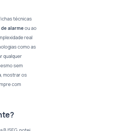
 fichas técnicas
 de alarme
ou ao
omplexidade real
cnologias como as
r qualquer
 mesmo sem
a, mostrar os
sempre com
nte?
a BJSEG, notei