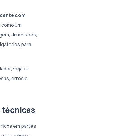
ricante com
e como um
agem, dimensões,
igatórios para
lador, seja ao
esas, erros e
 técnicas
 ficha em partes
s que aplico e