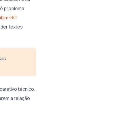
o é problema
jubim-RO
nder textos
são
parativo técnico.
arem a relação