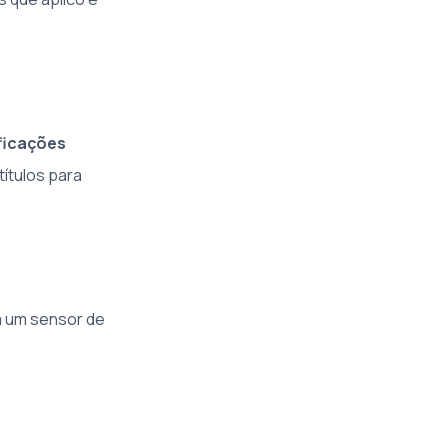
ficações
títulos para
m um sensor de