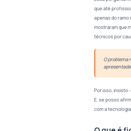
que até profissi
apenas do ramo 
mostraram que ma
técnicos por ca
O problema r
apresentada
Por isso, insist
E, se posso afir
com a tecnologia 
O que é fi