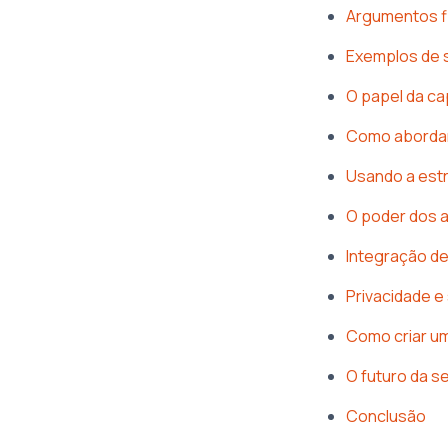
Argumentos fi
Exemplos de 
O papel da ca
Como abordar 
Usando a est
O poder dos a
Integração d
Privacidade e
Como criar um
O futuro da s
Conclusão