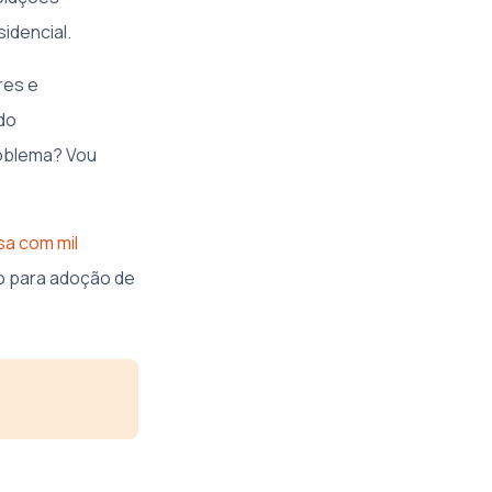
idencial.
res e
do
roblema? Vou
sa com mil
o para adoção de