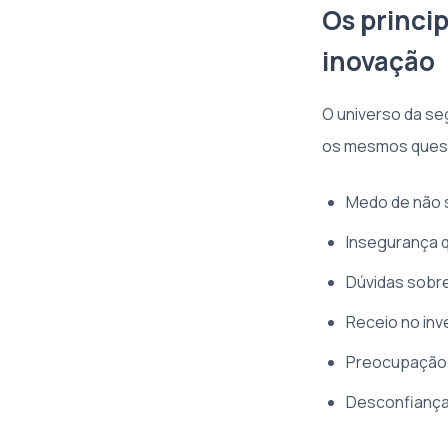
Os princi
inovação
O universo da se
os mesmos ques
Medo de não 
Insegurança q
Dúvidas sobr
Receio no inv
Preocupação c
Desconfiança 