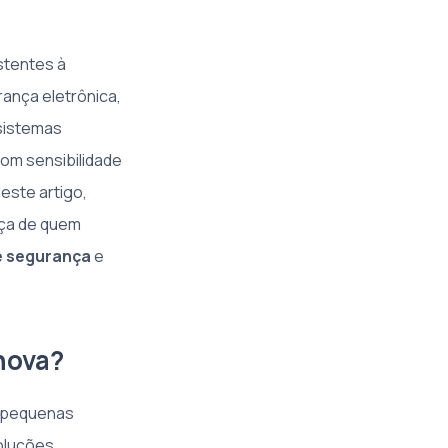
istentes à
ança eletrônica,
 sistemas
om sensibilidade
este artigo,
nça de quem
e segurança
e
 nova?
e pequenas
oluções