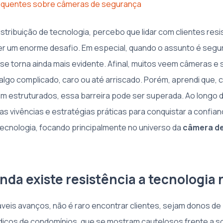
equentes sobre câmeras de segurança
istribuição de tecnologia, percebo que lidar com clientes res
r um enorme desafio. Em especial, quando o assunto é segur
 se torna ainda mais evidente. Afinal, muitos veem câmeras e
go complicado, caro ou até arriscado. Porém, aprendi que, c
 estruturados, essa barreira pode ser superada. Ao longo d
as vivências e estratégias práticas para conquistar a confia
 tecnologia, focando principalmente no universo da
câmera d
nda existe resistência a tecnologia
veis avanços, não é raro encontrar clientes, sejam donos d
icos de condomínios, que se mostram cautelosos frente a s