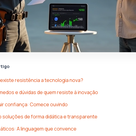
rtigo
 existe resistência a tecnologia nova?
 medos e dúvidas de quem resiste à inovação
ir confiança: Comece ouvindo
soluções de forma didática e transparente
ráticos: A linguagem que convence