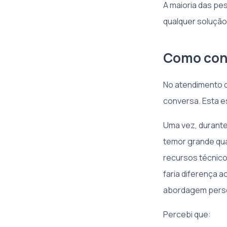
A maioria das pe
qualquer solução
Como cons
No atendimento d
conversa. Esta e
Uma vez, durante
temor grande qua
recursos técnico
faria diferença a
abordagem person
Percebi que: