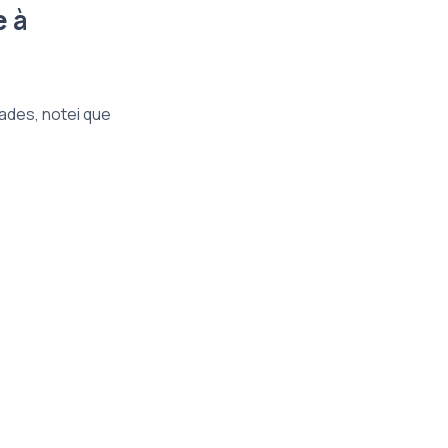
e à
ades, notei que