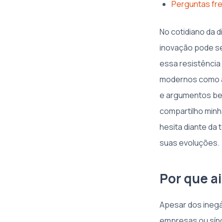
Perguntas fr
No cotidiano da d
inovação pode se
essa resistência
modernos como al
e argumentos bem
compartilho minh
hesita diante da
suas evoluções.
Por que ai
Apesar dos inegá
empresas ou sínd