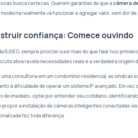
ssoas busca certezas. Querem garantias de que a
câmera d
 moderna realmente vá funcionar e agregar valor, sem dor de
truir confiança: Comece ouvindo
a BJSEG, sempre priorizei ouvir mais do que falar nos primeir
scuta ativa revela necessidades reais e a verdadeira origem d
 uma consultoria em um condomínio residencial, as síndicas
nto à dificuldade de operar um sistema IP avançado. Em vez 
s de imediato, optei por entender seu cotidiano, identificand
o propor a instalação de câmeras inteligentes conectadas via 
alizada fez toda diferença.