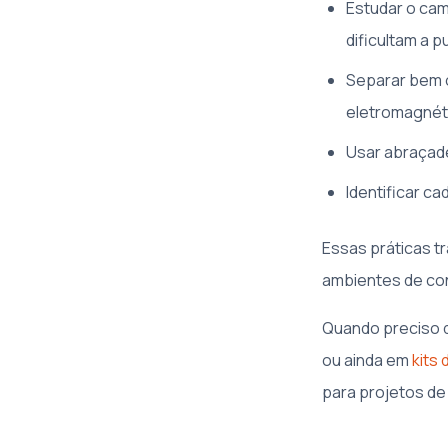
Estudar o cam
dificultam a p
Separar bem o
eletromagnét
Usar abraçade
Identificar c
Essas práticas t
ambientes de co
Quando preciso d
ou ainda em
kits
para projetos de