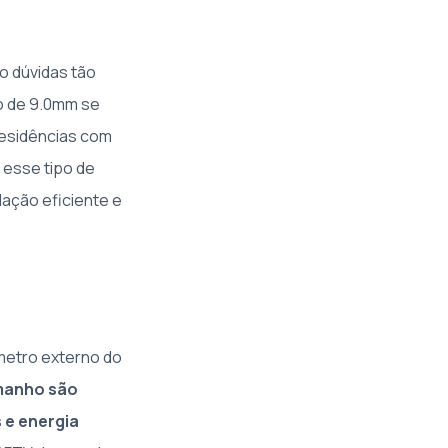
o dúvidas tão
o de 9.0mm se
residências com
 esse tipo de
lação eficiente e
âmetro externo do
manho são
 e energia