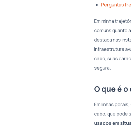
Perguntas fr
Em minha trajetó
comuns quanto as
destaca nas inst
infraestrutura a
cabo, suas caract
segura.
O que é o
Em linhas gerais
cabo, que pode se
usados em situa