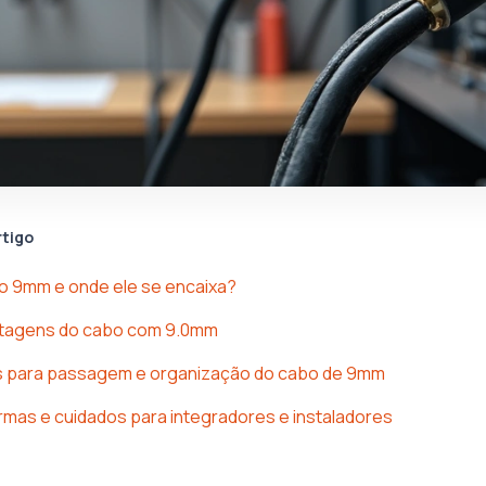
rtigo
o 9mm e onde ele se encaixa?
antagens do cabo com 9.0mm
as para passagem e organização do cabo de 9mm
rmas e cuidados para integradores e instaladores