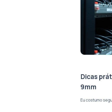
Dicas prá
9mm
Eu costumo segu