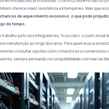
útil em instalações profissionais. O reforço externo não só p
mbém oferece maior resistência a intempéries. Mais que iss
 chances de aquecimento excessivo, o que pode prejudic
ongo do tempo
.
trabalho junto aos integradores, ficou claro: o custo inicial
os manutenção ao longo dos anos. Para quem busca acessó
comendo consultar opções como conectores e conversores 
aiores, sempre pensando na compatibilidade com marcas líd