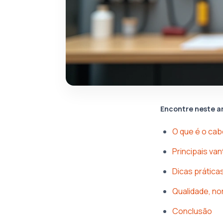
Encontre neste a
O que é o cab
Principais v
Dicas prátic
Qualidade, no
Conclusão