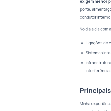
exigem menor pe
porte, alimentaç
condutor interno
No dia a dia com
Ligações de 
Sistemas int
Infraestrutur
interferências
Principai
Minha experiênci