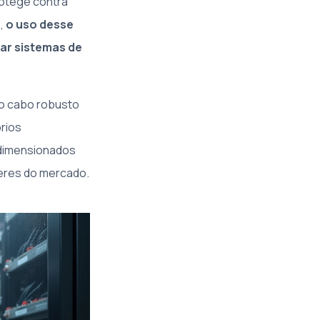
rotege contra
o,
o uso desse
ar sistemas de
 do cabo robusto
rios
dimensionados
eres do mercado.