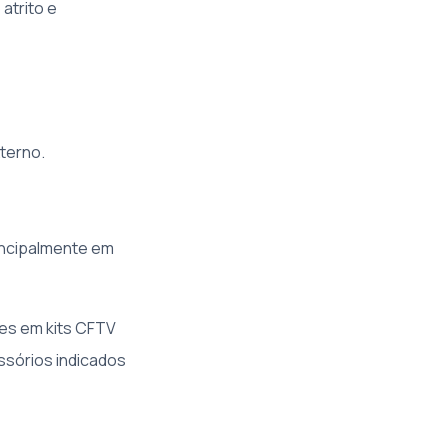
atrito e
terno.
incipalmente em
ões em kits CFTV
ssórios indicados