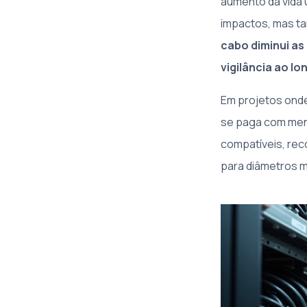
aumento da vida 
impactos, mas ta
cabo diminui as
vigilância ao l
Em projetos onde 
se paga com men
compatíveis, re
para diâmetros m