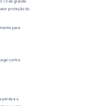
CFTV de grande
aior proteção do
lmente para:
otege contra
a perda e o