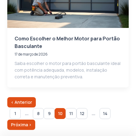
Como Escolher o Melhor Motor para Portão
Basculante
17 de março de 2026
Saiba escolher o motor para portão basculante ideal
com potência adequada, modelos, instalação
correta e manutenção preventiva.
‹ Anterior
...
...
1
8
9
10
11
12
14
Próxima ›