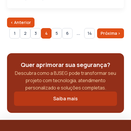
‹ Anterior
...
1
2
3
4
5
6
14
Próxima ›
Quer aprimorar sua segurança?
Descubra como a BJSEG pode transformar seu
projeto com tecnologia, atendimento
personalizado e soluções completas.
Saiba mais